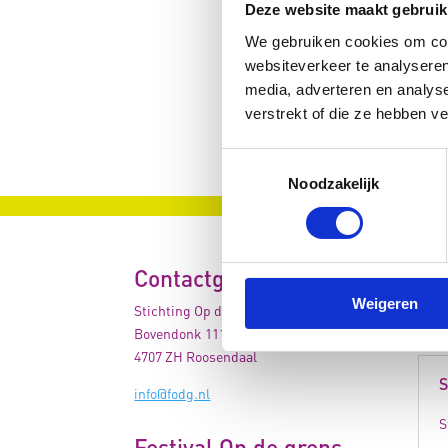
Deze website maakt gebruik
We gebruiken cookies om cont
websiteverkeer te analyseren
media, adverteren en analys
verstrekt of die ze hebben v
Toestemmingsselectie
Noodzakelijk
Sponsor balk
AN
Contactgegevens
Weigeren
Stichting Op de grens
Stic
Bovendonk 111
4707 ZH Roosendaal
S
info@fodg.nl
S
Festival Op de grens