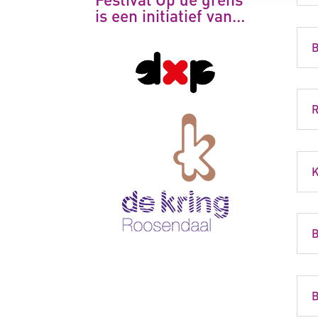
is een initiatief van…
B
R
B
B