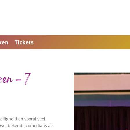
ken
Tickets
en – 7
elligheid en vooral veel
wel bekende comedians als