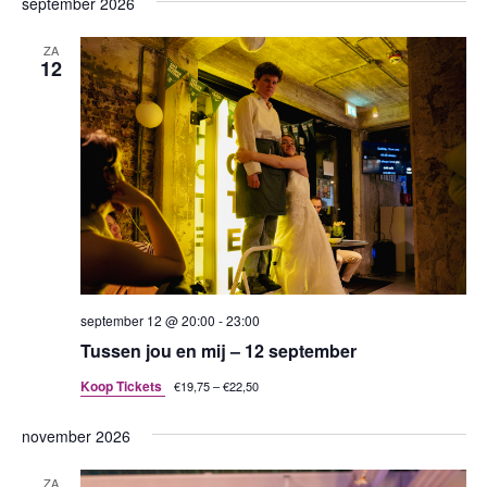
september 2026
een
datum.
ZA
12
september 12 @ 20:00
-
23:00
Tussen jou en mij – 12 september
Koop Tickets
€19,75 – €22,50
november 2026
ZA