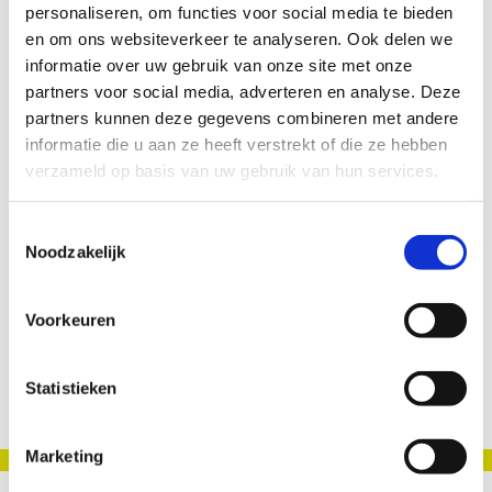
personaliseren, om functies voor social media te bieden
en om ons websiteverkeer te analyseren. Ook delen we
informatie over uw gebruik van onze site met onze
partners voor social media, adverteren en analyse. Deze
november 7 @ 20:00
-
23:00
partners kunnen deze gegevens combineren met andere
Humor zonder grenzen – 7 november
informatie die u aan ze heeft verstrekt of die ze hebben
verzameld op basis van uw gebruik van hun services.
Vandaag
Volgende
Evenementen
Vorige
Toestemmingsselectie
Eveneme
Noodzakelijk
Abonneer op kalender
Voorkeuren
Statistieken
Marketing
Sponsor balk