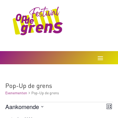
Pop-Up de grens
Evenementen
Pop-Up de grens
Evenementen
Wee
Ev
Aankomende
Lijst
we
navi
Selecteer
nav