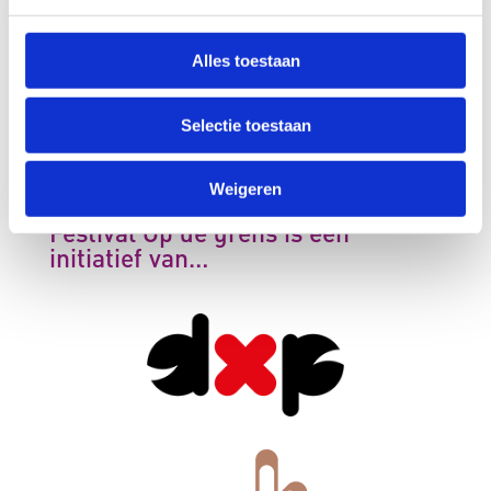
Contactgegevens
Alles toestaan
Stichting Op de grens
Bovendonk 111
Selectie toestaan
4707 ZH Roosendaal
info@fodg.nl
Weigeren
Festival Op de grens is een
initiatief van…